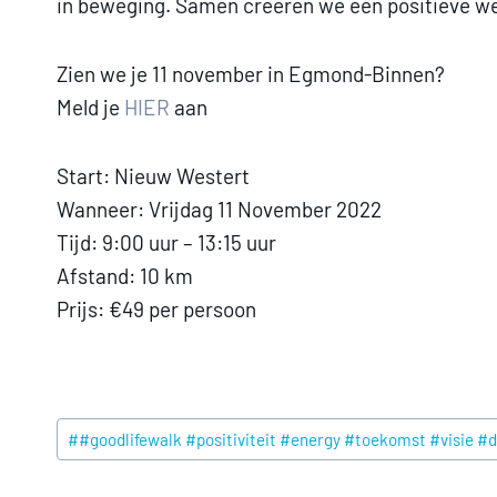
in beweging. Samen creëren we een positieve werel
Zien we je 11 november in Egmond-Binnen?
Meld je
HIER
aan
Start: Nieuw Westert
Wanneer: Vrijdag 11 November 2022
Tijd: 9:00 uur – 13:15 uur
Afstand: 10 km
Prijs: €49 per persoon
Post
#
#goodlifewalk #positiviteit #energy #toekomst #visie
Tags: