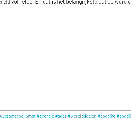
d vol liefde. En dat is het belangrijkste dat de wereld 
 #duurzametoekomst #energie #sdgs #werelddoelen #goodlife #good