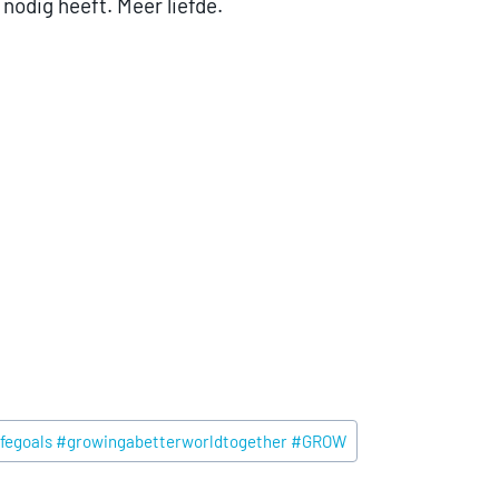
nodig heeft. Meer liefde.
lifegoals #growingabetterworldtogether #GROW