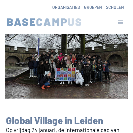
Skip
ORGANISATIES
GROEPEN
SCHOLEN
to
content
Global Village in Leiden
Op vrijdag 24 januari, de internationale dag van