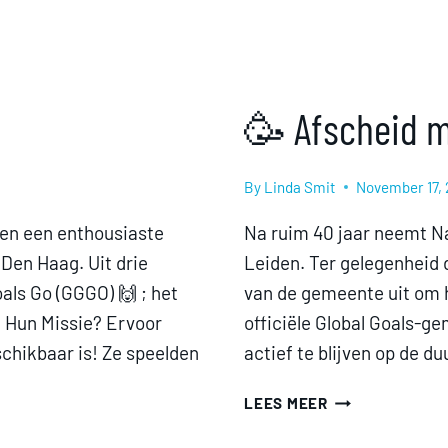
🥳 Afscheid 
By
Linda Smit
November 17,
den een enthousiaste
Na ruim 40 jaar neemt N
Den Haag. Uit drie
Leiden. Ter gelegenheid d
als Go (GGGO) 🙌 ; het
van de gemeente uit om h
! Hun Missie? Ervoor
officiële Global Goals-g
chikbaar is! Ze speelden
actief te blijven op de 
🥳
LEES MEER
AFSCHEID
MET