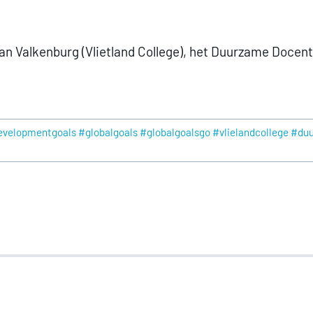
van Valkenburg (Vlietland College), het Duurzame Doc
velopmentgoals #globalgoals #globalgoalsgo #vlielandcollege #d