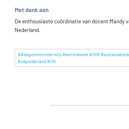
Met dank aan
De enthousiaste coördinatie van docent Mandy 
Nederland.
Post
#
#dagvanhetonderwijs #wereldweek #SDG #sustainablede
Tags:
#sdgnederland #UN