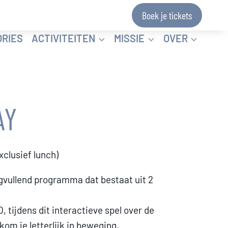
ORGANISATIES
GROEPEN
SCHOLEN
Boek je tickets
0
ORIES
ACTIVITEITEN
MISSIE
OVER
AY
xclusief lunch)
gvullend programma dat bestaat uit 2
, tijdens dit interactieve spel over de
om je letterlijk in beweging.