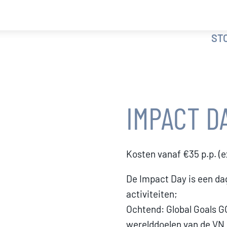
ST
IMPACT D
Kosten vanaf €35 p.p. (e
De Impact Day is een da
activiteiten;
Ochtend: Global Goals GO
werelddoelen van de VN k