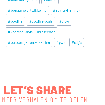
Tags:
#
duurzame ontwikkeling
#
Egmond-Binnen
#
goodlife
#
goodlife goals
#
grow
#
Noordhollands Duinreservaat
#
persoonlijke ontwikkeling
#
pwn
#
sdg's
LET’S SHARE
MEER VERHALEN OM TE DELEN