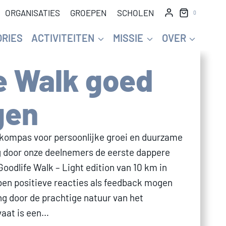
ORGANISATIES
GROEPEN
SCHOLEN
0
ORIES
ACTIVITEITEN
MISSIE
OVER
e Walk goed
gen
s kompas voor persoonlijke groei en duurzame
g door onze deelnemers de eerste dappere
Goodlife Walk – Light edition van 10 km in
n positieve reacties als feedback mogen
g door de prachtige natuur van het
vaat is een…