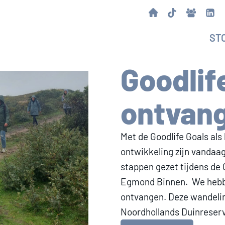
ST
Goodlif
ontvan
Met de Goodlife Goals al
ontwikkeling zijn vandaa
stappen gezet tijdens de 
Egmond Binnen. We hebbe
ontvangen. Deze wandelin
Noordhollands Duinreser