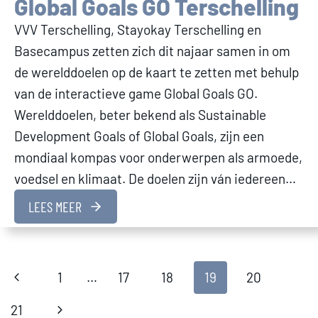
Global Goals GO Terschelling
VVV Terschelling, Stayokay Terschelling en
Basecampus zetten zich dit najaar samen in om
de werelddoelen op de kaart te zetten met behulp
van de interactieve game Global Goals GO.
Werelddoelen, beter bekend als Sustainable
Development Goals of Global Goals, zijn een
mondiaal kompas voor onderwerpen als armoede,
voedsel en klimaat. De doelen zijn ván iedereen…
LEES MEER
Page
Previous
1
…
17
18
19
20
Page
Next
21