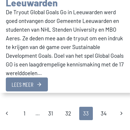
Leeuwarden
De Tryout Global Goals Go in Leeuwarden werd
goed ontvangen door Gemeente Leeuwarden en
studenten van NHL Stenden University en MBO
Aeres. Ze deden mee aan de tryout om een indruk
te krijgen van dé game over Sustainable
Development Goals. Doel van het spel Global Goals
GO is een laagdrempelige kennismaking met de 17
werelddoelen…
LEES MEER
Page
Previous
Next
1
…
31
32
33
34
Page
Pag