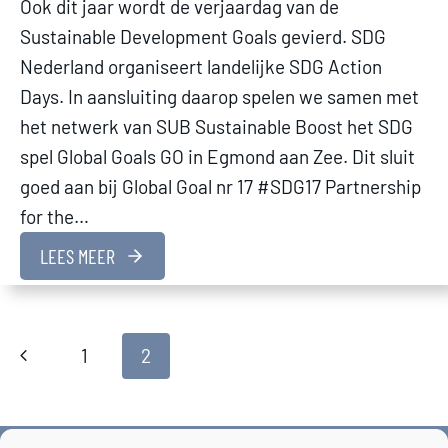
Ook dit jaar wordt de verjaardag van de
Sustainable Development Goals gevierd. SDG
Nederland organiseert landelijke SDG Action
Days. In aansluiting daarop spelen we samen met
het netwerk van SUB Sustainable Boost het SDG
spel Global Goals GO in Egmond aan Zee. Dit sluit
goed aan bij Global Goal nr 17 #SDG17 Partnership
for the…
LEES MEER
Page
Previous
1
2
Page
navigation