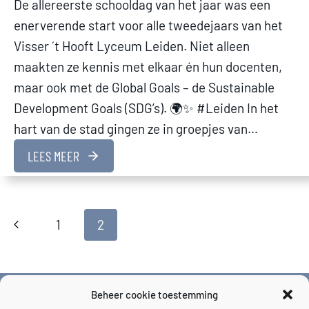
De allereerste schooldag van het jaar was een
enerverende start voor alle tweedejaars van het
Visser ´t Hooft Lyceum Leiden. Niet alleen
maakten ze kennis met elkaar én hun docenten,
maar ook met de Global Goals – de Sustainable
Development Goals (SDG’s). 🌍✨ #Leiden In het
hart van de stad gingen ze in groepjes van…
LEES MEER
Page
Previous
1
2
Page
navigation
Beheer cookie toestemming