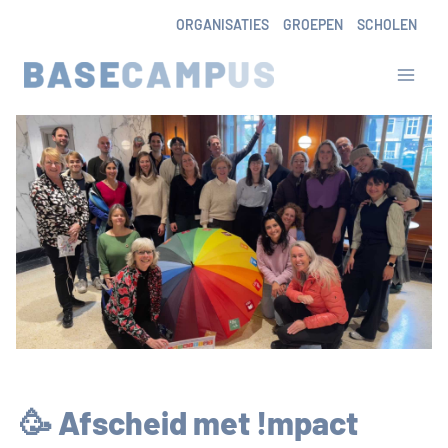
Skip
ORGANISATIES
GROEPEN
SCHOLEN
to
content
🥳 Afscheid met !mpact