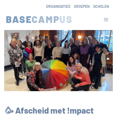
Skip
ORGANISATIES
GROEPEN
SCHOLEN
to
content
🥳 Afscheid met !mpact