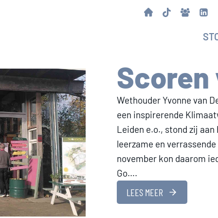
ST
Scoren 
Wethouder Yvonne van Del
een inspirerende Klima
Leiden e.o., stond zij aa
leerzame en verrassende a
november kon daarom iede
Go….
LEES MEER