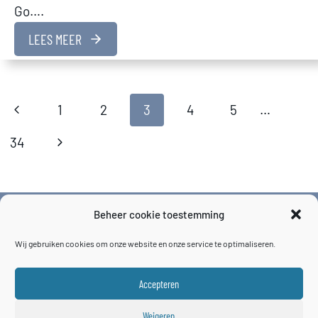
Go….
LEES MEER
Page
Previous
1
2
3
4
5
…
Page
Next
34
navigation
Page
Beheer cookie toestemming
Wij gebruiken cookies om onze website en onze service te optimaliseren.
Accepteren
© 2026 BASECAMPUS
Weigeren