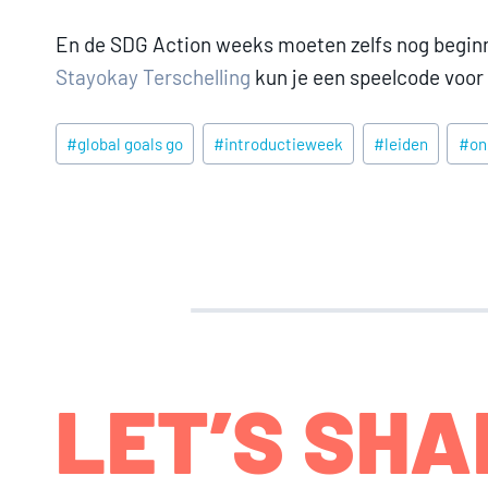
En de SDG Action weeks moeten zelfs nog begin
Stayokay Terschelling
kun je een speelcode voor 
Post
#
global goals go
#
introductieweek
#
leiden
#
on
Tags:
LET’S SHA