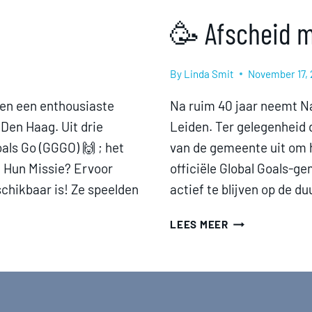
🥳 Afscheid 
By
Linda Smit
November 17,
den een enthousiaste
Na ruim 40 jaar neemt N
Den Haag. Uit drie
Leiden. Ter gelegenheid d
als Go (GGGO) 🙌 ; het
van de gemeente uit om h
! Hun Missie? Ervoor
officiële Global Goals-g
chikbaar is! Ze speelden
actief te blijven op de 
🥳
LEES MEER
AFSCHEID
MET
!MPACT