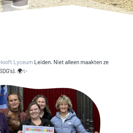
t Hooft Lyceum
Leiden. Niet alleen maakten ze
SDG’s). 🌍✨