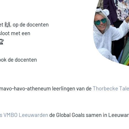
zet 🙌, op de docenten
sloot met een
🏆
 ook de docenten
 mavo-havo-atheneum leerlingen van de
Thorbecke Tal
s VMBO Leeuwarden
de Global Goals samen in Leeuward