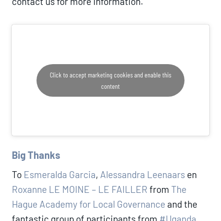
contact us for more information.
Click to accept marketing cookies and enable this
content
Big Thanks
To
Esmeralda Garcia
,
Alessandra Leenaars
en
Roxanne LE MOINE – LE FAILLER
from
The
Hague Academy for Local Governance
and the
fantastic group of participants from
#Uganda
,