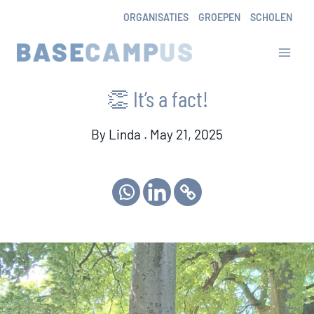
Skip
ORGANISATIES
GROEPEN
SCHOLEN
to
content
👏 It’s a fact!
By Linda . May 21, 2025