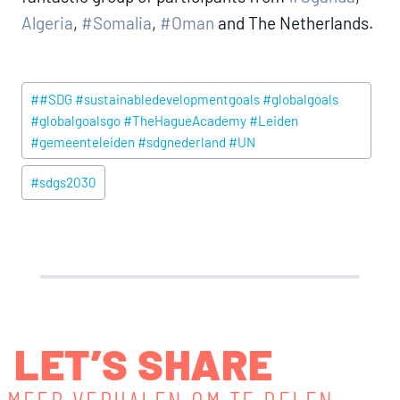
Algeria
,
#Somalia
,
#Oman
and The Netherlands.
Post
#
#SDG #sustainabledevelopmentgoals #globalgoals
Tags:
#globalgoalsgo #TheHagueAcademy #Leiden
#gemeenteleiden #sdgnederland #UN
#
sdgs2030
LET’S SHARE
MEER VERHALEN OM TE DELEN